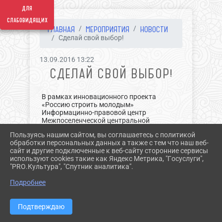
для
слабовидящих
ГЛАВНАЯ
МЕРОПРИЯТИЯ
НОВОСТИ
Сделай свой выбор!
13.09.2016 13:22
СДЕЛАЙ СВОЙ ВЫБОР!
В рамках инновационного проекта
«Россию строить молодым»
Информацинно-правовой центр
Межпоселенческой центральной
районной библиотеки провел цикл
Пользуясь нашим сайтом, вы соглашаетесь с политикой
мероприятий, посвященных правовой
обработки персональных данных а также с тем что наш веб-
культуре будущих избирателей.
сайт и другие подключенные к веб-сайту сторонние сервисы
используют cookies такие как Яндекс Метрика, "Госуслуги",
«Будущее выбираем мы!», «Избирать и
"PRO.Культура", "Спутник аналитика".
избираться» под таким названием
^
прошли часы информации для учащихся
Подробнее
школ и студентов Гулькевичского
строительного техникума.
Подтверждаю
Молодежь познакомилась с
избирательным законодательством,