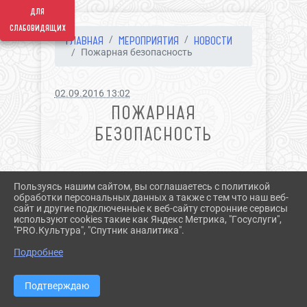
для
слабовидящих
ГЛАВНАЯ
МЕРОПРИЯТИЯ
НОВОСТИ
Пожарная безопасность
02.09.2016 13:02
ПОЖАРНАЯ
БЕЗОПАСНОСТЬ
Пользуясь нашим сайтом, вы соглашаетесь с политикой
обработки персональных данных а также с тем что наш веб-
сайт и другие подключенные к веб-сайту сторонние сервисы
используют cookies такие как Яндекс Метрика, "Госуслуги",
"PRO.Культура", "Спутник аналитика".
^
Подробнее
Подтверждаю