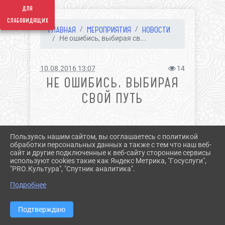
для
слабовидящих
ГЛАВНАЯ
МЕРОПРИЯТИЯ
НОВОСТИ
Не ошибись, выбирая св...
10.08.2016 13:07
14
НЕ ОШИБИСЬ, ВЫБИРАЯ
СВОЙ ПУТЬ
Пользуясь нашим сайтом, вы соглашаетесь с политикой
обработки персональных данных а также с тем что наш веб-
сайт и другие подключенные к веб-сайту сторонние сервисы
используют cookies такие как Яндекс Метрика, "Госуслуги",
"PRO.Культура", "Спутник аналитика".
^
Подробнее
Подтверждаю