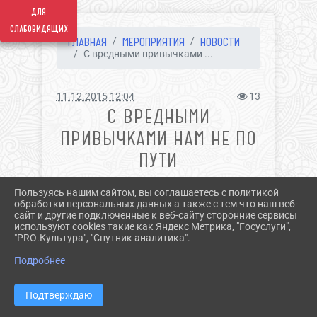
для
слабовидящих
ГЛАВНАЯ
МЕРОПРИЯТИЯ
НОВОСТИ
С вредными привычками ...
11.12.2015 12:04
13
С ВРЕДНЫМИ
ПРИВЫЧКАМИ НАМ НЕ ПО
ПУТИ
Пользуясь нашим сайтом, вы соглашаетесь с политикой
обработки персональных данных а также с тем что наш веб-
сайт и другие подключенные к веб-сайту сторонние сервисы
используют cookies такие как Яндекс Метрика, "Госуслуги",
"PRO.Культура", "Спутник аналитика".
^
Подробнее
Подтверждаю