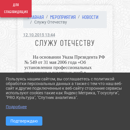
для
слабовидящих
ГЛАВНАЯ
МЕРОПРИЯТИЯ
НОВОСТИ
Служу Отечеству
12.10.2015 13:44
СЛУЖУ ОТЕЧЕСТВУ
На основании Указа Президента РФ
№ 549 от 31 мая 2006 года «Об
установлении профессиональных
праздников и памятных дней в
Вооружённых силах Российской
Пользуясь нашим сайтом, вы соглашаетесь с политикой
Федерации» ежегодно 1 октября
обработки персональных данных а также с тем что наш веб-
сайт и другие подключенные к веб-сайту сторонние сервисы
отмечается День Сухопутных войск.
используют cookies такие как Яндекс Метрика, "Госуслуги",
"PRO.Культура", "Спутник аналитика".
Сектор Краеведения
^
Межпоселенческой центральной
Подробнее
районной библиотеки для
военнослужащих батальона связи
(территориального) г. Гулькевичи
Подтверждаю
провел видеолекторий «Сухопутные
войска Российской Федерации».