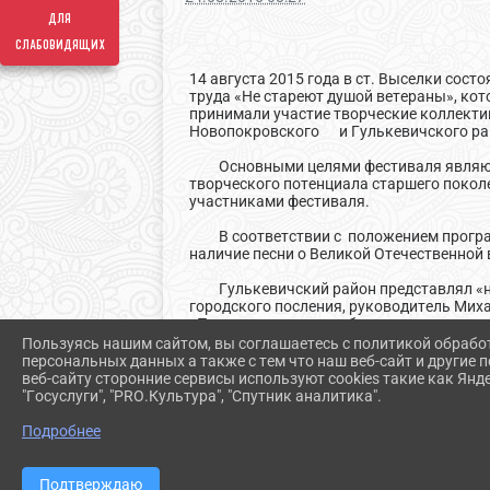
для
слабовидящих
14 августа 2015 года в ст. Выселки сос
труда «Не стареют душой ветераны», кот
принимали участие творческие коллектив
Новопокровского и Гулькевичского ра
Основными целями фестиваля являются 
творческого потенциала старшего покол
участниками фестиваля.
В соответствии с положением программ
наличие песни о Великой Отечественной 
Гулькевичский район представлял «на
городского посления, руководитель Мих
«Поехал казак на чужбину далеко», шуто
Пользуясь нашим сайтом, вы соглашаетесь с политикой обрабо
Конкурс оценивало профессиональное 
персональных данных а также с тем что наш веб-сайт и другие
творчества ФГБОУ высшего профессиона
веб-сайту сторонние сервисы используют cookies такие как Янд
преподаватель ГБУКК «Средняя общеобра
"Госуслуги", "PRO.Культура", "Спутник аналитика".
Кубани; Александр Александрович Мосяг
Пономаренко».
Подробнее
Все коллективы, принявшие участие в з
окончании проведения зональных этапо
Подтверждаю