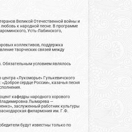
етеранов Великой Отечественной войны и
 любовь к народной песне. В программе
тароминского, Усть-Лабинского,
оровых коллективов, поддержка
овление творческих связей между
. Обязательным условием являлось
 центра «Лукоморье» Гулькевичского
 «Доброе сердце России», казачья песня
исполнения.
цент кафедры народного хорового
а Владимировна Лымарева —
ченко», заслуженный работник культуры
раснодарская филармония им. Г.Ф.
бедители будут известны только по