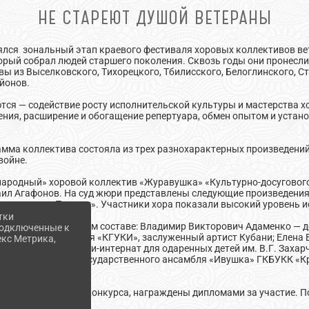
НЕ СТАРЕЮТ ДУШОЙ ВЕТЕРАНЫ
тоялся зональный этап краевого фестиваля хоровых коллективов в
орый собрал людей старшего поколения. Сквозь годы они пронесли
ы из Выселковского, Тихорецкого, Тбилисского, Белоглинского, С
йонов.
— содействие росту исполнительской культуры и мастерства х
ения, расширение и обогащение репертуара, обмен опытом и устан
а коллектива состояла из трех разнохарактерных произведений
войне.
родный» хоровой коллектив «Журавушка» «Культурно-досугового
аил Агафонов. На суд жюри представлены следующие произведения:
чная песня «По воду». Участники хора показали высокий уровень 
тки
жюри в следующем составе: Владимир Викторович Адаменко — до
 подключенные к
льного образования «КГУКИ», заслуженный артист Кубани; Елен
екс Метрика,
зовательная школи-интернат для одаренных детей им. В.Г. Захар
ин — хормейстер государственного ансамбля «Ивушка» ГКБУКК «К
ональном этапе конкурса, награждены дипломами за участие. По
в.