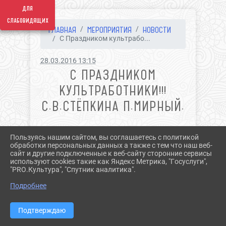
для
слабовидящих
ГЛАВНАЯ
МЕРОПРИЯТИЯ
НОВОСТИ
С Праздником культрабо...
28.03.2016 13:15
С ПРАЗДНИКОМ
КУЛЬТРАБОТНИКИ!!!
С.В.СТЁПКИНА П.МИРНЫЙ.
Сегодня у нас праздник!
Пользуясь нашим сайтом, вы соглашаетесь с политикой
обработки персональных данных а также с тем что наш веб-
сайт и другие подключенные к веб-сайту сторонние сервисы
используют cookies такие как Яндекс Метрика, "Госуслуги",
"PRO.Культура", "Спутник аналитика".
^
Подробнее
2026 Г. GULKULT.RU
Подтверждаю
ВХОД
КАРТА САЙТА