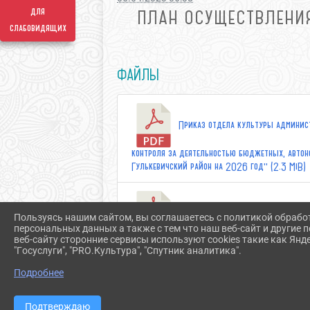
для
ПЛАН ОСУЩЕСТВЛЕНИ
слабовидящих
ФАЙЛЫ
Приказ отдела культуры админист
контроля за деятельностью бюджетных, авто
Гулькевичский район на 2026 год" (2.3 MiB)
Приказ отдела культуры админис
Пользуясь нашим сайтом, вы соглашаетесь с политикой обрабо
персональных данных а также с тем что наш веб-сайт и другие
веб-сайту сторонние сервисы используют cookies такие как Янд
контроля за деятельностью бюджетных, авто
"Госуслуги", "PRO.Культура", "Спутник аналитика".
Гулькевичский район на 2025 год» (1.3 MiB)
Подробнее
Приказ отдела культуры админист
Подтверждаю